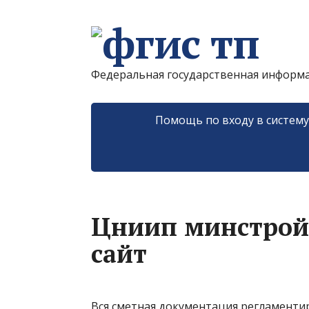
Федеральная государственная информ
Помощь по входу в систем
Цниип минстрой
сайт
Вся сметная документация регламенти