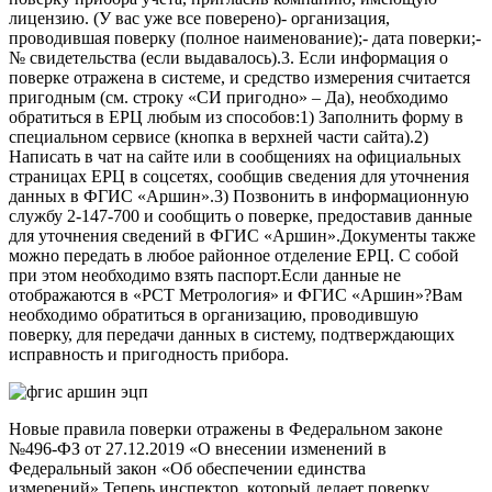
лицензию. (У вас уже все поверено)- организация,
проводившая поверку (полное наименование);- дата поверки;-
№ свидетельства (если выдавалось).3. Если информация о
поверке отражена в системе, и средство измерения считается
пригодным (см. строку «СИ пригодно» – Да), необходимо
обратиться в ЕРЦ любым из способов:1) Заполнить форму в
специальном сервисе (кнопка в верхней части сайта).2)
Написать в чат на сайте или в сообщениях на официальных
страницах ЕРЦ в соцсетях, сообщив сведения для уточнения
данных в ФГИС «Аршин».3) Позвонить в информационную
службу 2-147-700 и сообщить о поверке, предоставив данные
для уточнения сведений в ФГИС «Аршин».Документы также
можно передать в любое районное отделение ЕРЦ. С собой
при этом необходимо взять паспорт.Если данные не
отображаются в «РСТ Метрология» и ФГИС «Аршин»?Вам
необходимо обратиться в организацию, проводившую
поверку, для передачи данных в систему, подтверждающих
исправность и пригодность прибора.
Новые правила поверки отражены в Федеральном законе
№496-ФЗ от 27.12.2019 «О внесении изменений в
Федеральный закон «Об обеспечении единства
измерений».Теперь инспектор, который делает поверку,