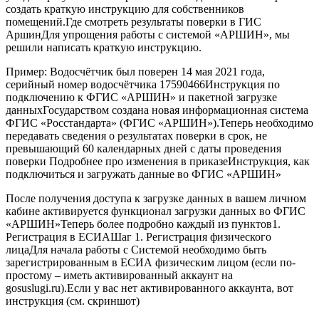
создать краткую инструкцию для собственников
помещений.Где смотреть результаты поверки в ГИС
АршинДля упрощения работы с системой «АРШИН», мы
решили написать краткую инструкцию.
Пример: Водосчётчик был поверен 14 мая 2021 года,
серийный номер водосчётчика 17590466Инструкция по
подключению к ФГИС «АРШИН» и пакетной загрузке
данныхГосударством создана новая информационная система
ФГИС «Росстандарта» (ФГИС «АРШИН»).Теперь необходимо
передавать сведения о результатах поверки в срок, не
превышающий 60 календарных дней с даты проведения
поверки Подробнее про изменения в приказеИнструкция, как
подключиться и загружать данные во ФГИС «АРШИН»
После получения доступа к загрузке данных в вашем личном
кабине активируется функционал загрузки данных во ФГИС
«АРШИН»Теперь более подробно каждый из пунктов1.
Регистрация в ЕСИАШаг 1. Регистрация физического
лицаДля начала работы с Системой необходимо быть
зарегистрированным в ЕСИА физическим лицом (если по-
простому – иметь активированный аккаунт на
gosuslugi.ru).Если у вас нет активированного аккаунта, вот
инструкция (см. скриншот)