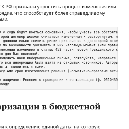
 ГК РФ призваны упростить процесс изменения или
ядке, что способствует более справедливому
ами.
Ф у суда будут иметься основания, чтобы учесть все обстоятельства
торой договор должен считаться измененным / расторгнутым, не явл
т дополнительно снизить риски привлечения к договорной ответстве
м по возможности указывать в них напрямую момент (или правила ег
внесении изменения в статью 453 части первой Гражданского кодекса
я для Вас полезной.

получать наши информационные письма, пожалуйста, направьте ему сс
то вся информация была взята из открытых источников. Авторы данно
ста, свяжитесь с нами.

осу Апк срок изготовления решения (нормативно–правовые акты, форм
е оформляет Решение о проведении инвентаризации (ф. 0510439). В 
ыводу:
аризации в бюджетной
я к определению единой даты, на которую