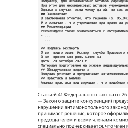
Например, для нефинансовых активов учрежден
При этом для нефинансовых активов учреждени
Однако в случае, если между датой, по состо
## Заключение

В заключении отметим, что Решение (ф. 05104
Это означает, что учреждение при принятии р
## Рекомендации

Рекомендуем также ознакомиться с материалами
- ...

- ...

- ...

## Подпись эксперта

Ответ подготовил: Эксперт службы Правового к
Ответ прошел контроль качества

Дата: 20 октября 2023 г.

Материал подготовлен на основе индивидуальн
## Обнаруженные недочеты

Получив решение и предписание антимонопольн
## Практика и анализ

Анализ практики подтверждает, что подобные 
Статьей 41 Федерального закона от 26
— Закон о защите конкуренции) предус
нарушении антимонопольного законода
принимает решение, которое оформляе
председателем и всеми членами комис
специально подчеркивается, что член к