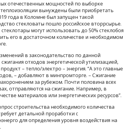
чных отечественных мощностей по выборке
й теплоизоляции вынуждены были приобретать
2019 года в Коломне был запущен такой
одство стекловаты пошло российское вторрсырье.
 стеклотары могут использовать до 50% стеклобоя
учить его в достаточном количестве и необходимом
ге.
изменений в законодательство по данной
сжигания отходов энергетической утилизацией,
продукт – тепло/электро – энергия. “А это главные
одов, – добавляют в минпромторге. – Сжигание
захоронением за рубежом. Почти половина всех
ах, отправляются на сжигание. Например, в
честве материалов или энергетических ресурсов”.
опрос строительства необходимого количества
требует детальной проработки с
нерго для определения уровня воздействия на
.