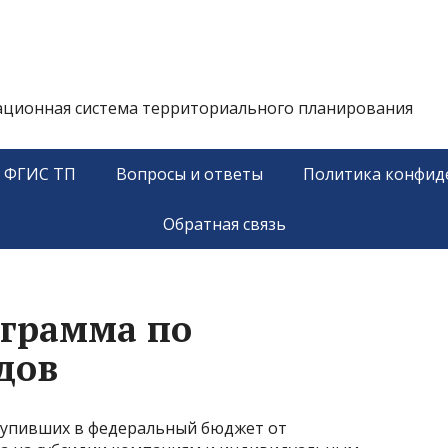
ационная система территориального планирования
у ФГИС ТП
Вопросы и ответы
Политика конфид
Обратная связь
ограмма по
дов
оступивших в федеральный бюджет от