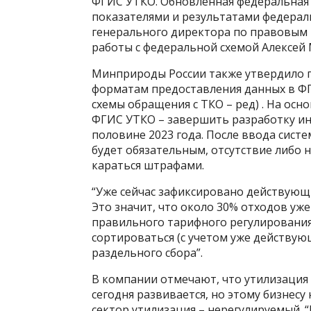
ФГИС УТКО. Обновленная федеральная с
показателями и результатами федераль
генерального директора по правовым
работы с федеральной схемой Алексей
Минприроды России также утвердило 
форматам предоставления данных в Ф
схемы обращения с ТКО – ред) . На осн
ФГИС УТКО – завершить разработку и
половине 2023 года. После ввода сист
будет обязательным, отсутствие либо
караться штрафами.
“Уже сейчас зафиксировано действующ
Это значит, что около 30% отходов уже
правильного тарифного регулирования 
сортироваться (с учетом уже действую
раздельного сбора”.
В компании отмечают, что утилизация
сегодня развивается, но этому бизнесу
сектор утилизация – нерегулируемый. “