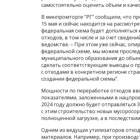
самостоятельно оценить объем и качес
В минпромторге “РГ” сообщили, что п
15 мая и сейчас находится на рассмотр
федеральная схема будет дополняться 
отходов, в том числе и за счет сведени
ведомстве. – При этом уже сейчас, опи
федеральной схеме, мы можем прослед
муниципального образования до объек
сделать соответствующие выводы о 
с отходами в конкретном регионе стран
создании федеральной схемы”.
Мощности по переработке отходов ввод
показателями, заложенными в нацпроек
2024 году должно будет отправляться 3
с этим строительство новых мусоросо
полноценной загрузке, а в последстви
Одним из ведущих утилизаторов отхо
материалов. Например, при производст