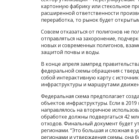
картонную фабрику или стекольное пр
расширенной ответственности произво
переработка, то рынок будет открытым
Совсем отказаться от полигонов не пол
отправляться на захоронение, подчерк
новых и современных полигонов, взам
защитой почвы и воды.
В конце апреля зампред правительств
федеральной схемы обращения с твер
собой интерактивную карту с источни
инфраструктуры и маршрутами движен
Федеральная схема предполагает созда
объектов инфраструктуры. Если в 2019 
направлялось на вторичное использова
обработке должны подвергаться 42 млн
отходов. Финальный документ будет ут
регионами. “Это большая и сложная в у
регионами и утверждения схемы, она б