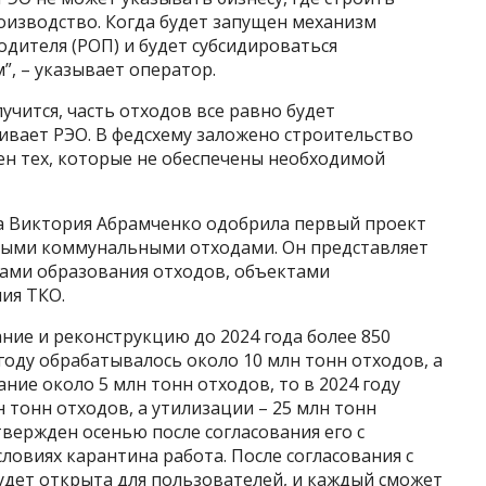
оизводство. Когда будет запущен механизм
дителя (РОП) и будет субсидироваться
”, – указывает оператор.
учится, часть отходов все равно будет
ивает РЭО. В федсхему заложено строительство
ен тех, которые не обеспечены необходимой
а Виктория Абрамченко одобрила первый проект
дыми коммунальными отходами. Он представляет
ками образования отходов, объектами
ия ТКО.
ние и реконструкцию до 2024 года более 850
году обрабатывалось около 10 млн тонн отходов, а
ние около 5 млн тонн отходов, то в 2024 году
 тонн отходов, а утилизации – 25 млн тонн
вержден осенью после согласования его с
словиях карантина работа. После согласования с
удет открыта для пользователей, и каждый сможет