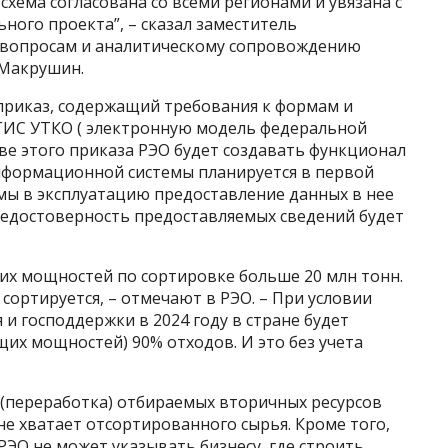
хема согласована со всеми регионами и увязана с
ного проекта”, – сказал заместитель
 вопросам и аналитическому сопровождению
 Макрушин.
приказ, содержащий требования к формам и
ГИС УТКО ( электронную модель федеральной
ове этого приказа РЭО будет создавать функционал
нформационной системы планируется в первой
емы в эксплуатацию предоставление данных в нее
 недостоверность предоставляемых сведений будет
их мощностей по сортировке больше 20 млн тонн.
 сортируется, – отмечают в РЭО. – При условии
и господдержки в 2024 году в стране будет
щих мощностей) 90% отходов. И это без учета
 (переработка) отбираемых вторичных ресурсов
 не хватает отсортированного сырья. Кроме того,
РЭО не может указывать бизнесу, где строить