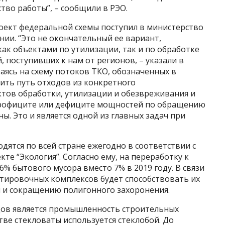
тво работы”, – сообщили в РЭО.
роект федеральной схемы поступил в министерство
ении. “Это не окончательный ее вариант,
как объектами по утилизации, так и по обработке
й, поступивших к нам от регионов, – указали в
раясь на схему потоков ТКО, обозначенных в
ить путь отходов из конкретного
тов обработки, утилизации и обезвреживания и
профиците или дефиците мощностей по обращению
ы. Это и является одной из главных задач при
ятся по всей стране ежегодно в соответствии с
те “Экология”. Согласно ему, на переработку к
6% бытового мусора вместо 7% в 2019 году. В связи
ртировочных комплексов будет способствовать их
и и сокращению полигонного захоронения.
дов является промышленность строительных
ве стекловаты используется стеклобой. До