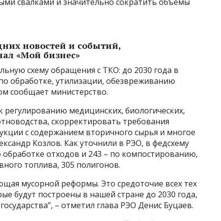
ыми свалками и значительно сократить объёмы
едних новостей и событий,
нал «Мой бизнес»
ьную схему обращения с ТКО: до 2030 года в
 по обработке, утилизации, обезвреживанию
ом сообщает министерство.
 регулированию медицинских, биологических,
тноводства, скорректировать требования
дукции с содержанием вторичного сырья и многое
ександр Козлов. Как уточнили в РЭО, в федсхему
о обработке отходов и 243 – по компостированию,
ного топлива, 305 полигонов.
ющая мусорной реформы. Это средоточие всех тех
ые будут построены в нашей стране до 2030 года,
государства”, – отметил глава РЭО Денис Буцаев.