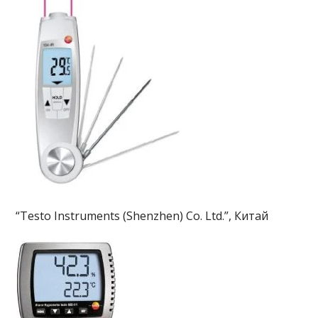
“Testo Instruments (Shenzhen) Co. Ltd.”, Китай