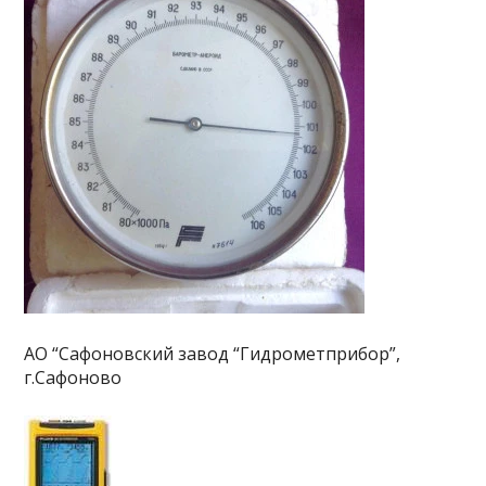
АО “Сафоновский завод “Гидрометприбор”,
г.Сафоново