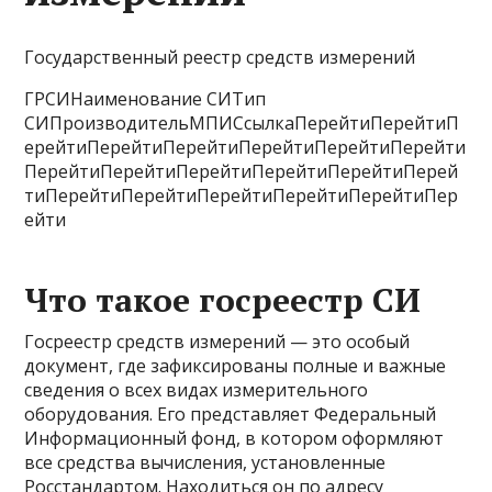
Государственный реестр средств измерений
ГРСИНаименование СИТип
СИПроизводительМПИСсылкаПерейтиПерейтиП
ерейтиПерейтиПерейтиПерейтиПерейтиПерейти
ПерейтиПерейтиПерейтиПерейтиПерейтиПерей
тиПерейтиПерейтиПерейтиПерейтиПерейтиПер
ейти
Что такое госреестр СИ
Госреестр средств измерений — это особый
документ, где зафиксированы полные и важные
сведения о всех видах измерительного
оборудования. Его представляет Федеральный
Информационный фонд, в котором оформляют
все средства вычисления, установленные
Росстандартом. Находиться он по адресу