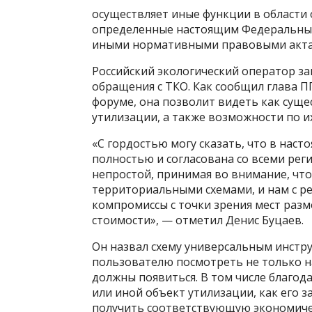
осуществляет иные функции в области о
определенные настоящим Федеральным
иными нормативными правовыми акта
Российский экологический оператор з
обращения с ТКО. Как сообщил глава П
форуме, она позволит видеть как сущ
утилизации, а также возможности по их
«С гордостью могу сказать, что в нас
полностью и согласована со всеми рег
непростой, принимая во внимание, что
территориальными схемами, и нам с р
компромиссы с точки зрения мест раз
стоимости», — отметил Денис Буцаев.
Он назвал схему универсальным инстр
пользователю посмотреть не только н
должны появиться. В том числе благод
или иной объект утилизации, как его 
получить соответствующую экономиче