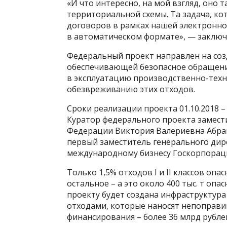
«И что интересно, на мой взгляд, оно
территориальной схемы. Та задача, ко
договоров в рамках нашей электронн
в автоматическом формате», — заключ
Федеральный проект направлен на соз
обеспечивающей безопасное обращение 
в эксплуатацию производственно-техн
обезвреживанию этих отходов.
Сроки реализации проекта 01.10.2018 – 
Куратор федерального проекта замест
Федерации Виктория Валериевна Абра
первый заместитель генерального дир
международному бизнесу Госкорпорац
Только 1,5% отходов I и II классов оп
остальное – а это около 400 тыс. т опа
проекту будет создана инфраструкту
отходами, которые наносят непоправ
финансирования – более 36 млрд рубле