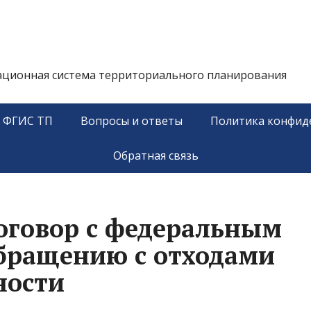
ационная система территориального планирования
у ФГИС ТП
Вопросы и ответы
Политика конфид
Обратная связь
оговор с федеральным
бращению с отходами
сности