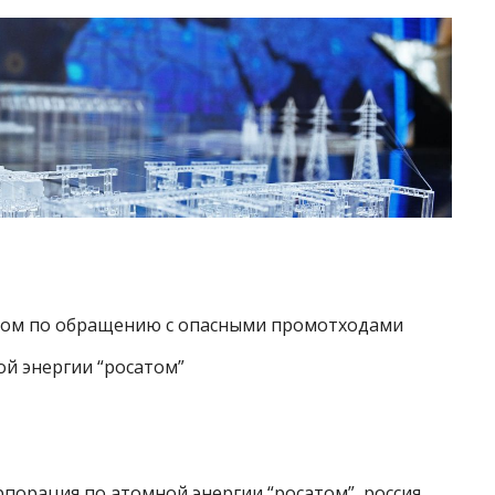
ром по обращению с опасными промотходами
ой энергии “росатом”
рпорация по атомной энергии “росатом”, россия