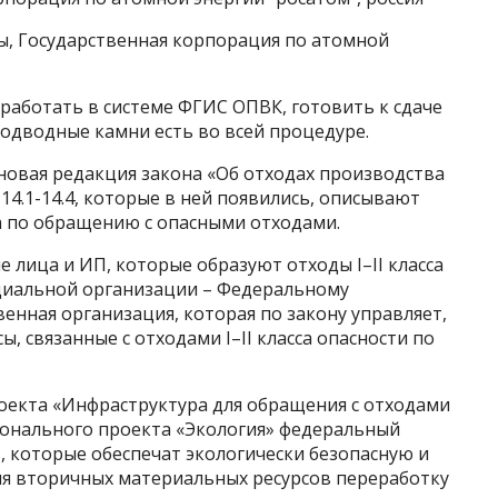
ы, Государственная корпорация по атомной
 работать в системе ФГИС ОПВК, готовить к сдаче
 подводные камни есть во всей процедуре.
 новая редакция закона «Об отходах производства
14.1-14.4, которые в ней появились, описывают
 по обращению с опасными отходами.
е лица и ИП, которые образуют отходы I–II класса
ециальной организации – Федеральному
венная организация, которая по закону управляет,
ы, связанные с отходами I–II класса опасности по
оекта «Инфраструктура для обращения с отходами
ационального проекта «Экология» федеральный
, которые обеспечат экологически безопасную и
ия вторичных материальных ресурсов переработку