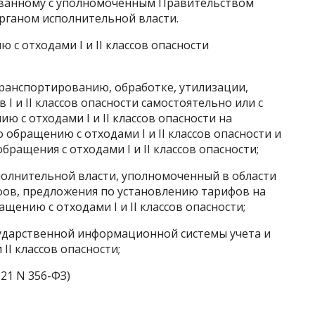
сованному с уполномоченным Правительством
рганом исполнительной власти.
с отходами I и II классов опасности
транспортированию, обработке, утилизации,
 и II классов опасности самостоятельно или с
 с отходами I и II классов опасности на
 обращению с отходами I и II классов опасности и
бращения с отходами I и II классов опасности;
полнительной власти, уполномоченный в области
фов, предложения по установлению тарифов на
щению с отходами I и II классов опасности;
ударственной информационной системы учета и
II классов опасности;
021 N 356-ФЗ)