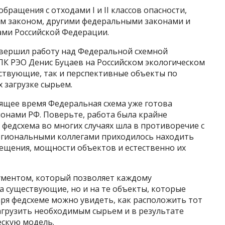
бращения с отходами I и II классов опасности,
 законом, другими федеральными законами и
ми Российской Федерации.
авершил работу над Федеральной схемной
ПК РЭО Денис Буцаев на Российском экологическом
ествующие, так и перспективные объекты по
 загрузке сырьем.
тоящее время Федеральная схема уже готова
ионами РФ. Поверьте, работа была крайне
 федсхема во многих случаях шла в противоречие с
егиональными коллегами приходилось находить
мещения, мощности объектов и естественно их
ументом, который позволяет каждому
а существующие, но и на те объекты, которые
аря федсхеме можно увидеть, как расположить тот
загрузить необходимым сырьем и в результате
скую модель.