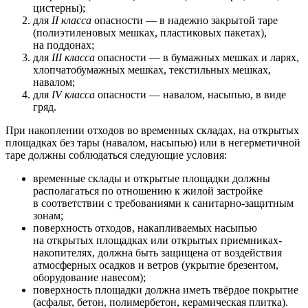
цистерны);
для
II класса
опасности — в надежно закрытой таре
(полиэтиленовых мешках, пластиковых пакетах),
на поддонах;
для
III класса
опасности — в бумажных мешках и ларях,
хлопчатобумажных мешках, текстильных мешках,
навалом;
для
IV класса
опасности — навалом, насыпью, в виде
гряд.
При накоплении отходов во временных складах, на открытых
площадках без тары (навалом, насыпью) или в негерметичной
таре должны соблюдаться следующие условия:
временные склады и открытые площадки должны
располагаться по отношению к жилой застройке
в соответствии с требованиями к санитарно-защитным
зонам;
поверхность отходов, накапливаемых насыпью
на открытых площадках или открытых приемниках-
накопителях, должна быть защищена от воздействия
атмосферных осадков и ветров (укрытие брезентом,
оборудование навесом);
поверхность площадки должна иметь твёрдое покрытие
(асфальт, бетон, полимербетон, керамическая плитка).