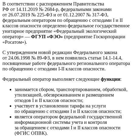
В соответствии с распоряжением Правительства
РФ от 14.11.2019
№ 2684-р
, федеральными законами
от 26.07.2019
№ 225-ФЗ
и от 01.12.2007
№ 317-ФЗ
,
федеральным оператором по обращению с отходами I и II
классов опасности определено федеральное государственное
унитарное предприятие «Федеральный экологический
оператор» —
ФГУП «ФЭО»
(предприятие Госкорпорации
«Росатом»).
С утверждением новой редакции
Федерального закона
от 24.06.1998 № 89-ФЗ
, в нем появились статьи 14.1-14.4,
посвященные работе федерального регионального оператора
по обращению с отходами I-II классов опасности.
Федеральный оператор выполняет следующие
функции
:
занимается сбором, транспортированием, обработкой,
утилизацией, обезвреживанием и размещением
отходов I и II классов опасности;
участвует в установлении тарифа на услуги
по обращению с отходами I и II классов опасности;
является оператором федеральной государственной
информационной системы учета и контроля
за обращением с отходами I и II классов опасности
(
ФГИС ОПВК
).