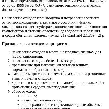
и иными нормативными правовыми актами РФ (
статья 22
ФЗ
от 30.03.1999 № 52-ФЗ «О санитарно-эпидемиологическом
благополучии населения»).
Накопление отходов производства и потребления зависит
от их происхождения, агрегатного состояния, физико-
химических свойств субстрата, количественного соотношения
компонентов и степени опасности для здоровья населения
и среды обитания человека (
пункт 213
СанПиН 2.1.3684-21).
При накоплении отходов
запрещается:
накопление отходов в месте, не предназначенном для
их складирования;
накопление отходов более 11 месяцев;
превышение при накоплении установленных
нормативов образования отходов;
смешивать при сборе и временном хранении различные
виды и группы отходов;
хранение в открытом виде (навалом) на площадках без
применения средств пылеподавления;
сброс отходов:
на почву;
в системы канализации;
в поверхностные и подземные водные объекты;
на территорию предприятия;