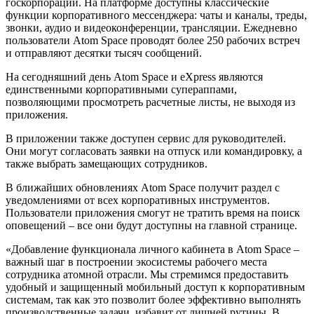
госкорпорации. На платформе доступны классические
функции корпоративного мессенджера: чаты и каналы, треды,
звонки, аудио и видеоконференции, трансляции. Ежедневно
пользователи Atom Space проводят более 250 рабочих встреч
и отправляют десятки тысяч сообщений.
На сегодняшний день Atom Space и eXpress являются
единственными корпоративными супераппами,
позволяющими просмотреть расчетные листы, не выходя из
приложения.
В приложении также доступен сервис для руководителей.
Они могут согласовать заявки на отпуск или командировку, а
также выбрать замещающих сотрудников.
В ближайших обновлениях Atom Space получит раздел с
уведомлениями от всех корпоративных инструментов.
Пользователи приложения смогут не тратить время на поиск
оповещений – все они будут доступны на главной странице.
«Добавление функционала личного кабинета в Atom Space –
важный шаг в построении экосистемы рабочего места
сотрудника атомной отрасли. Мы стремимся предоставить
удобный и защищенный мобильный доступ к корпоративным
системам, так как это позволит более эффективно выполнять
производственные задачи, избавит от лишней рутины. В