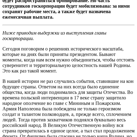
будет распространяться бронирование. Но часть
сотрудников госкорпорации будет мобилизована: за ними
сохранят рабочие места, а также будет назначена
ежемесячная выплата.
Ниже приводим выдержки из выступления главы
госкорпорации.
Сегодня поговорим о решениях исторического масштаба,
которые на днях были приняты президентом. Бывают
моменты, когда нам всем нужно объединиться, чтобы отстоять
суверенитет и территориальную целостность нашей Родины.
Это как раз такой момент.
В нашей истории не раз случались события, ставившие на кон
будущее страны. Ответом на них всегда было единение
общества, когда люди поднимались для защиты Отечества. Во
времена польской интервенции в 17 веке страну защитило
народное ополчение во главе с Мининым и Пожарским.
Армия Наполеона была побеждена не только героизмом
солдат и талантом полководцев, а, прежде всего, сплочением
людей. Тогда против захватчиков поднялся буквально весь
российский народ. В Великую Отечественную войну вся
страна превратилась в единое целое, а тыл стал продолжением
фронта. От фашизма была спасена не только наша Родина, но