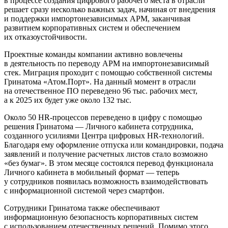
в процессе создания цифрового рабочего места в отрасли
решает сразу несколько важных задач, начиная от внедрения
и поддержки импортонезависимых АРМ, заканчивая
развитием корпоративных систем и обеспечением
их отказоустойчивости.
Проектные команды компании активно вовлечены
в деятельность по переводу АРМ на импортонезависимый
стек. Миграция проходит с помощью собственной системы
Гринатома «Атом.Порт». На данный момент в отрасли
на отечественное ПО переведено 96 тыс. рабочих мест,
а к 2025 их будет уже около 132 тыс.
Около 50 HR-процессов переведено в цифру с помощью
решения Гринатома — Личного кабинета сотрудника,
созданного усилиями Центра цифровых HR-технологий.
Благодаря ему оформление отпуска или командировки, подача
заявлений и получение расчетных листов стало возможно
«без бумаг». В этом месяце состоялся перевод функционала
Личного кабинета в мобильный формат — теперь
у сотрудников появилась возможность взаимодействовать
с информационной системой через смартфон.
Сотрудники Гринатома также обеспечивают
информационную безопасность корпоративных систем
с использованием отечественных решений. Помимо этого,