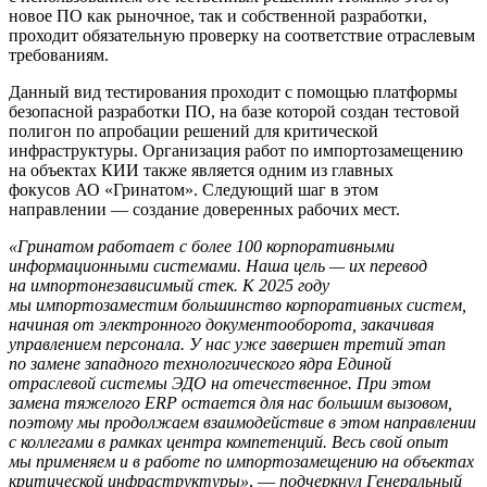
новое ПО как рыночное, так и собственной разработки,
проходит обязательную проверку на соответствие отраслевым
требованиям.
Данный вид тестирования проходит с помощью платформы
безопасной разработки ПО, на базе которой создан тестовой
полигон по апробации решений для критической
инфраструктуры. Организация работ по импортозамещению
на объектах КИИ также является одним из главных
фокусов АО «Гринатом». Следующий шаг в этом
направлении — создание доверенных рабочих мест.
«Гринатом работает с более 100 корпоративными
информационными системами. Наша цель — их перевод
на импортонезависимый стек. К 2025 году
мы импортозаместим большинство корпоративных систем,
начиная от электронного документооборота, закачивая
управлением персонала. У нас уже завершен третий этап
по замене западного технологического ядра Единой
отраслевой системы ЭДО на отечественное. При этом
замена тяжелого ERP остается для нас большим вызовом,
поэтому мы продолжаем взаимодействие в этом направлении
с коллегами в рамках центра компетенций. Весь свой опыт
мы применяем и в работе по импортозамещению на объектах
критической инфраструктуры»
, —
подчеркнул Генеральный