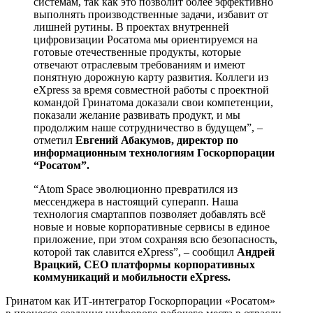
системам, так как это позволит более эффективно
выполнять производственные задачи, избавит от
лишней рутины. В проектах внутренней
цифровизации Росатома мы ориентируемся на
готовые отечественные продукты, которые
отвечают отраслевым требованиям и имеют
понятную дорожную карту развития. Коллеги из
eXpress за время совместной работы с проектной
командой Гринатома доказали свои компетенции,
показали желание развивать продукт, и мы
продолжим наше сотрудничество в будущем”, –
отметил
Евгений Абакумов, директор по
информационным технологиям Госкорпорации
“Росатом”.
“Atom Space эволюционно превратился из
мессенджера в настоящий суперапп. Наша
технология смартаппов позволяет добавлять всё
новые и новые корпоративные сервисы в единое
приложение, при этом сохраняя всю безопасность,
которой так славится eXpress”, – сообщил
Андрей
Врацкий, CEO платформы корпоративных
коммуникаций и мобильности eXpress.
Гринатом как ИТ-интегратор Госкорпорации «Росатом»