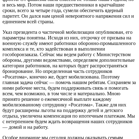
и весь мир. Потом наши предшественники в кратчайшие
сроки, всего за четыре года, сумели обеспечить ядерный
паритет. Он дался нам ценой невероятного напряжения сил и
единением всей страны.
Указ президента о частичной мобилизации опубликован, его
параметры понятны. Исходя из них, отсрочку от призыва на
военную службу имеют работники оборонно-промышленного
комплекса и те, кто задействован в выполнении
гособоронзаказа. Сейчас мы ведем работу с Министерством
обороны, другими ведомствами, определяем дополнительные
категории работников, на которых будет распространяться
бронирование. Но определенная часть сотрудников
«Росатома», конечно же, будет мобилизована. Поэтому
главная задача сейчас — помочь нашим ребятам. Сохраняем за
ними рабочие места, будем поддерживать связь и помогать
всем, чем возможно, в том числе и материально. Мною
принято решение о ежемесячной выплате каждому
мобилизованному сотруднику «Росатома». Также для них
будут расширены льготы на поддержку детей и детского
отдыха, увеличена компенсация по ипотечным платежам. Мы
с нетерпением будем ждать возвращения наших сотрудников
— домой и на работу.
Особое внимание мы сегодня должны оказывать семьям