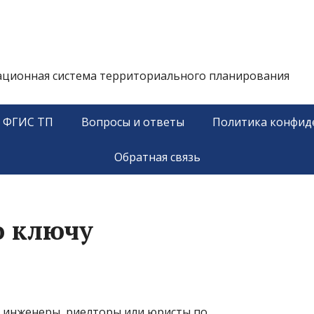
ационная система территориального планирования
у ФГИС ТП
Вопросы и ответы
Политика конфид
Обратная связь
о ключу
 инженеры, риелторы или юристы по