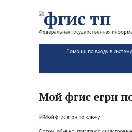
Федеральная государственная информ
Помощь по входу в систем
Мой фгис егрн п
Оптом, обычно, покупают кадастровые