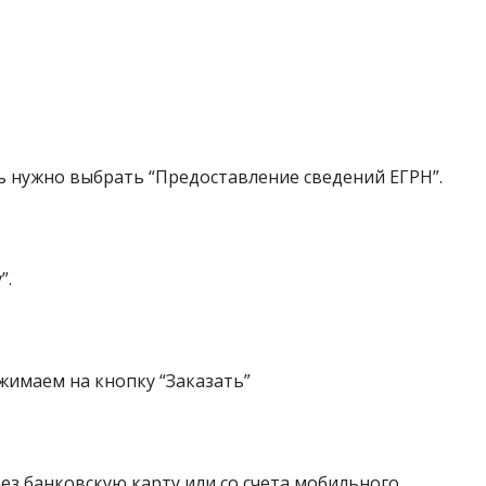
сь нужно выбрать “Предоставление сведений ЕГРН”.
”.
жимаем на кнопку “Заказать”
ез банковскую карту или со счета мобильного