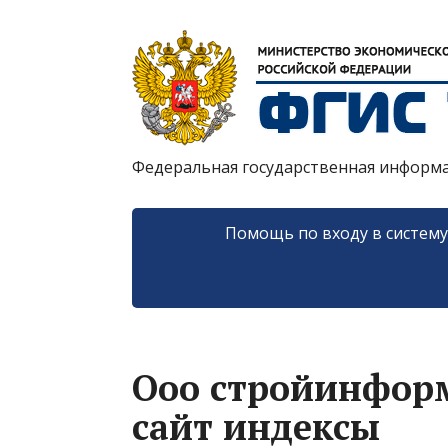
Федеральная государственная информ
Помощь по входу в систем
Ооо стройинфор
сайт индексы