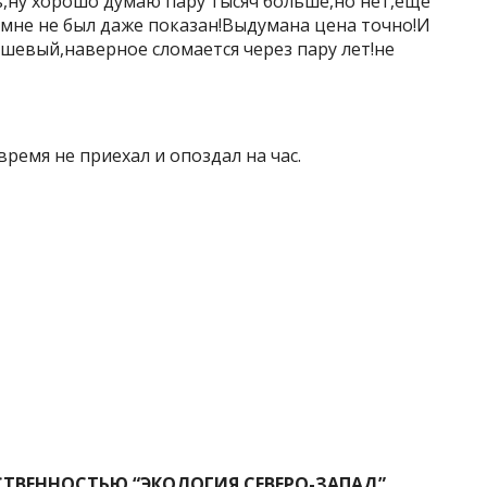
ть,ну хорошо думаю пару тысяч больше,но нет,еще
 мне не был даже показан!Выдумана цена точно!И
шевый,наверное сломается через пару лет!не
ремя не приехал и опоздал на час.
ТВЕННОСТЬЮ “ЭКОЛОГИЯ СЕВЕРО-ЗАПАД”