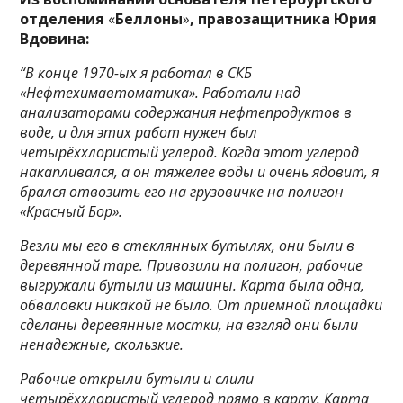
отделения
«
Беллоны
»
, правозащитника Юрия
Вдовина:
“В конце 1970-ых я работал в СКБ
«Нефтехимавтоматика». Работали над
анализаторами содержания нефтепродуктов в
воде, и для этих работ нужен был
четырёххлористый углерод. Когда этот углерод
накапливался, а он тяжелее воды и очень ядовит, я
брался отвозить его на грузовичке на полигон
«Красный Бор».
Везли мы его в стеклянных бутылях, они были в
деревянной таре. Привозили на полигон, рабочие
выгружали бутыли из машины. Карта была одна,
обваловки никакой не было. От приемной площадки
сделаны деревянные мостки, на взгляд они были
ненадежные, скользкие.
Рабочие открыли бутыли и слили
четырёххлористый углерод прямо в карту. Карта