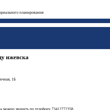
ориального планирования
щу ижевска
ичная, 1Б
ты можно звонить по телефону 73412772358.