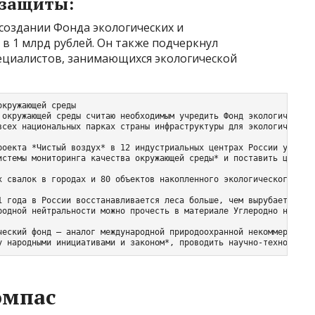
 защиты:
создании Фонда экологических и
в 1 млрд рублей. Он также подчеркнул
ециалистов, занимающихся экологической
кружающей среды

 окружающей среды считаю необходимым учредить Фонд экологических 
всех национальных парках страны инфраструктуры для экологического
роекта *Чистый воздух* в 12 индустриальных центрах России удалос
истемы мониторинга качества окружающей среды* и поставить цель по
х свалок в городах и 80 объектов накопленного экологического вред
1 года в России восстанавливается леса больше, чем вырубается. Он
родной нейтральности можно прочесть в материале Углеродно нейтрал
ческий фонд — аналог международной природоохранной некоммерческой
у народными инициативами и законом*, проводить научно-технологич
омпас