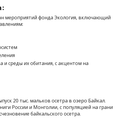
:
лан мероприятий фонда Экология, включающий
авлениям:
осистем
еления
 и среды их обитания, с акцентом на
уск 20 тыс. мальков осетра в озеро Байкал.
ниги России и Монголии, с популяцией на грани
счезновение байкальского осетра.