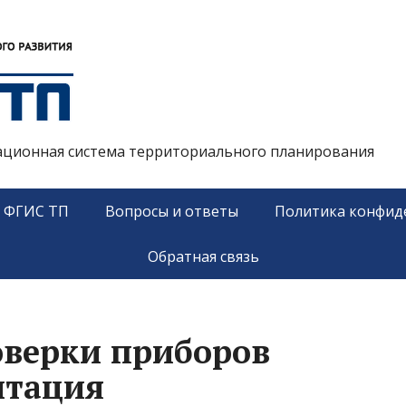
ационная система территориального планирования
у ФГИС ТП
Вопросы и ответы
Политика конфид
Обратная связь
оверки приборов
итация