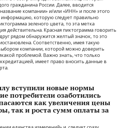
дого гражданина России. Далее, вводится
название компании» и/или «ИНН» и после этого
у информацию, которую следует правильно
иктограмма зеленого цвета, то эта метка
ция действительна. Красная пиктограмма говорить
друг рядом обнаружится желтый значок, то это
иостановлена. Соответственно, имея такую
выбором компании, которой можно доверить
икакой проблемой. Важно знать, что только
ккредитацией, имеет право вносить данные в
рта.
 силу вступили новые нормы
ие потребители озаботились
опасаются как увеличения цены
ы, так и роста сумм оплаты за
ении единства измерений» и, следует сразу