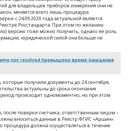
тей для владельцев приборов измерения они не
Закон, меняется всего лишь процедура
ки: с 24.09.2020 года актуальной является
Реестре Росстандарта. При этом по желанию
ю) версию тоже можно получить, однако ее роль
ормации, юридической силой она больше не
r name not resolved превышено время ожидания
, которые получили документы до 24 сентября,
детельства актуальны до срока окончания
ереход происходит одномоментно, но при этом
, после поверки счетчика, ответственным лицом –
лжны вноситься данные в Реестр ФГИС «Аршин».
то процедура должна осуществляться в течение