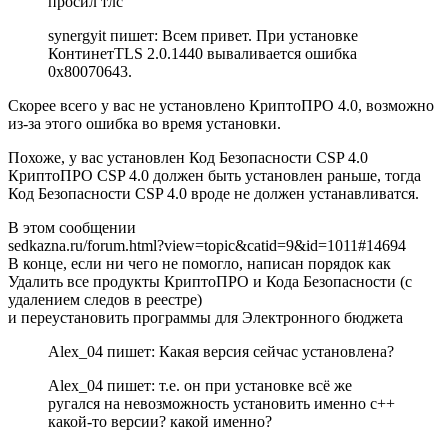
просил тлс
synergyit пишет: Всем привет. При установке
КонтинетTLS 2.0.1440 вываливается ошибка
0x80070643.
Скорее всего у вас не установлено КриптоПРО 4.0, возможно
из-за этого ошибка во время установки.
Похоже, у вас установлен Код Безопасности CSP 4.0
КриптоПРО CSP 4.0 должен быть установлен раньше, тогда
Код Безопасности CSP 4.0 вроде не должен устанавливатся.
В этом сообщении
sedkazna.ru/forum.html?view=topic&catid=9&id=1011#14694
В конце, если ни чего не помогло, написан порядок как
Удалить все продукты КриптоПРО и Кода Безопасности (с
удалением следов в реестре)
и переустановить программы для Электронного бюджета
Alex_04 пишет: Какая версия сейчас установлена?
Alex_04 пишет: т.е. он при установке всё же
ругался на невозможность установить именно с++
какой-то версии? какой именно?