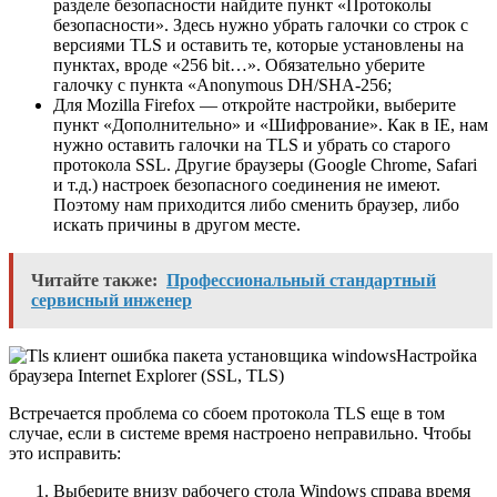
разделе безопасности найдите пункт «Протоколы
безопасности». Здесь нужно убрать галочки со строк с
версиями TLS и оставить те, которые установлены на
пунктах, вроде «256 bit…». Обязательно уберите
галочку с пункта «Anonymous DH/SHA-256;
Для Mozilla Firefox — откройте настройки, выберите
пункт «Дополнительно» и «Шифрование». Как в IE, нам
нужно оставить галочки на TLS и убрать со старого
протокола SSL. Другие браузеры (Google Chrome, Safari
и т.д.) настроек безопасного соединения не имеют.
Поэтому нам приходится либо сменить браузер, либо
искать причины в другом месте.
Читайте также:
Профессиональный стандартный
сервисный инженер
Настройка
браузера Internet Explorer (SSL, TLS)
Встречается проблема со сбоем протокола TLS еще в том
случае, если в системе время настроено неправильно. Чтобы
это исправить:
Выберите внизу рабочего стола Windows справа время