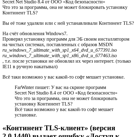
Secret Net Studio 8.4 от ООО «Код безопасности»
Что это за программа, она не может блокировать установку
Континент TLS?
Вы её тоже удаляли или с ней устанавливали Континент TLS?
На счёт обновления Windows7.
Проверял установку программ для ЭБ своим инсталлятором
на чистых системах, поставленных с образов MSDN
ru_windows_7_ultimate_with_sp1_x64_dvd_u_677391.iso
ru_windows_7_ultimate_with_sp1_x86_dvd_u_677463.iso
, т.е. после установки не обновлял их через интернет. (только
IE11 в ручную накатывал)
Всё таки возможно у вас какой-то софт мешает установке.
FarWinter пишет: У вас на скрине программ
Secret Net Studio 8.4 от ООО «Код безопасности»
Что это за программа, она не может блокировать
установку Континент TLS?
Всё таки возможно у вас какой-то софт мешает
установке.
«Континент TLS-клиент» (версия
2.0.1440) выдает ошибку «Доступ к