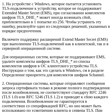
1. На устройстве с Windows, которое пытается установить
TLS-подключение к устройству, которое не поддерживает
Extended Master Secret (EMS), при согласовании комплектов
шифров TLS_DHE_* может иногда возникать сбой,
приблизительно в 1 попытке из 256. Чтобы устранить эту
ошибку, реализуйте одно из следующих решений, указанных в
порядке предпочтения.
Включите поддержку расширений Extend Master Secret (EMS)
при выполнении TLS-подключений как в клиентской, так и в
серверной операционной системе.
Для операционных систем, которые не поддерживают EMS,
удалите комплекты шифров TLS_DHE_* из списка
комплектов шифров в ОС клиентского устройства TLS.
Инструкции о том, как это сделать в Windows, см в разделе
Определение приоритета для комплектов шифров Schannel.
2. Операционные системы, которые отправляют сообщения
запроса сертификата только в режиме полного подтверждения
после возобновления, не соответствуют стандарту RFC 2246
(TLS 1.0) или RFC 5246 (TLS 1.2) и приводят к сбою каждого
подключения. Возобновление не гарантируется в
соответствии со спецификацией RFC, но оно может быть
использовано по усмотрению клиента и сервера TLS. При