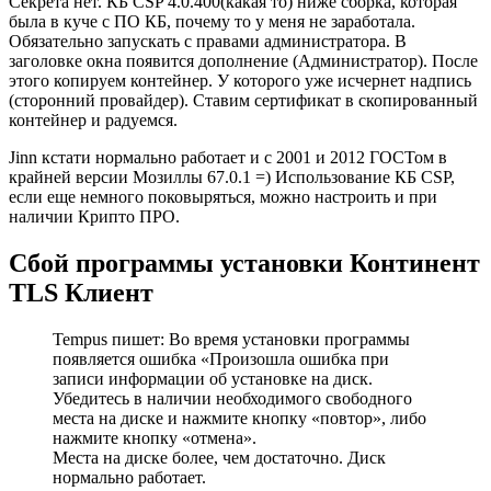
Секрета нет. КБ CSP 4.0.400(какая то) ниже сборка, которая
была в куче с ПО КБ, почему то у меня не заработала.
Обязательно запускать с правами администратора. В
заголовке окна появится дополнение (Администратор). После
этого копируем контейнер. У которого уже исчеpнет надпись
(сторонний провайдер). Ставим сертификат в скопированный
контейнер и радуемся.
Jinn кстати нормально работает и с 2001 и 2012 ГОСТом в
крайней версии Мозиллы 67.0.1 =) Использование КБ CSP,
если еще немного поковыряться, можно настроить и при
наличии Крипто ПРО.
Сбой программы установки Континент
TLS Клиент
Tempus пишет: Во время установки программы
появляется ошибка «Произошла ошибка при
записи информации об установке на диск.
Убедитесь в наличии необходимого свободного
места на диске и нажмите кнопку «повтор», либо
нажмите кнопку «отмена».
Места на диске более, чем достаточно. Диск
нормально работает.