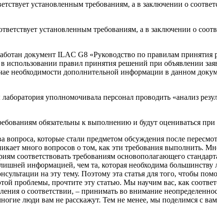
тствует установленным требованиям, а в заключении о соответс
тветствует установленным требованиям, а в заключении о соотв
аботан документ ILAC G8 «Руководство по правилам принятия 
 в использовании правил принятия решений при объявлении зая
учае необходимости дополнительной информации в данном доку
ы лаборатория уполномочивала персонал проводить «анализ резул
ребованиям обязательны к выполнению и будут оцениваться при 
ва вопроса, которые стали предметом обсуждения после пересмот
икает много вопросов о том, как эти требования выполнить. Мн
иям соответствовать требованиям основополагающего стандарта
лишней информацией, чем та, которая необходима большинству л
нсультации на эту тему. Поэтому эта статья для того, чтобы по
этой проблемы, прочтите эту статью. Мы научим вас, как соотве
аявления о соответствии, – принимать во внимание неопределенн
ногие люди вам не расскажут. Тем не менее, мы поделимся с вами