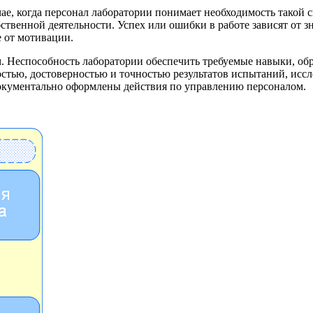
чае, когда персонал лаборатории понимает необходимость такой 
твенной деятельности. Успех или ошибки в работе зависят от з
е от мотивации.
ом. Неспособность лаборатории обеспечить требуемые навыки, о
стью, достоверностью и точностью результатов испытаний, исс
окументально оформлены действия по управлению персоналом.