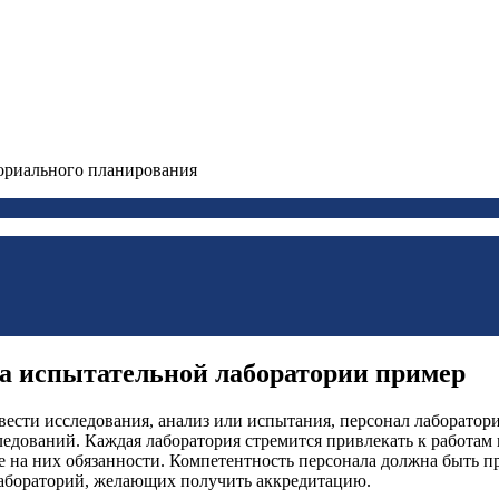
ориального планирования
ла испытательной лаборатории пример
овести исследования, анализ или испытания, персонал лаборато
ледований. Каждая лаборатория стремится привлекать к работа
 на них обязанности. Компетентность персонала должна быть п
лабораторий, желающих получить аккредитацию.