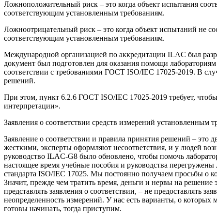
Ложноположительный риск – это когда объект испытания соотве
соответствующим установленным требованиям.
Ложноотрицательный риск – это когда объект испытаний не соо
соответствующим установленным требованиям.
Международной организацией по аккредитации ILAC был разр
документ был подготовлен для оказания помощи лабораториям
соответствии с требованиями ГОСТ ISO/IEC 17025-2019. В сл
решений.
При этом, пункт 6.2.6 ГОСТ ISO/IEC 17025-2019 требует, чтоб
интерпретации».
Заявления о соответствии средств измерений установленным т
Заявление о соответствии и правила принятия решений – это д
жесткими, эксперты оформляют несоответствия, и у людей возн
руководство ILAC-G8 было обновлено, чтобы помочь лаборатор
настоящее время учебные пособия и руководства перегружены 
стандарта ISO/IEC 17025. Мы постоянно получаем просьбы о ко
Значит, прежде чем тратить время, деньги и нервы на решение 
представлять заявления о соответствии, – не предоставлять з
неопределенность измерений. У нас есть варианты, о которых м
готовы начинать, тогда приступим.