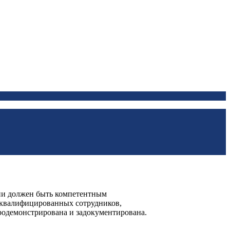
рии должен быть компетентным
м квалифицированных сотрудников,
родемонстрирована и задокументирована.