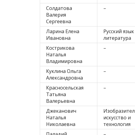
Солдатова
–
Валерия
Сергеевна
Ларина Елена
Русский язык
Ивановна
литература
Кострикова
–
Наталья
Владимировна
Куклина Ольга
–
Александровна
Красносельская
–
Татьяна
Валерьевна
Джеканович
Изобразител
Наталья
искусство и
Николаевна
технология
Паладий
–