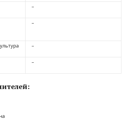
–
–
культура
–
–
чителей: