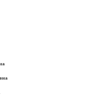
на
вна
а