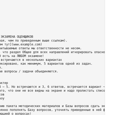
ЭКЗАМЕНА ОЦЕНЩИКОВ

ая, чем по приведенным выше ссылкам).

м тут](www.example.com)

итываемые ответы мы ответственности не несем.

, что раздел Общее для всех направлений игнорировать опасно.

 есть на ЛЮБОМ экзамене!

встречаются в нескольких вариантах

ксировано, как минимум, 5 вариантов одной из задач.

.

е вопросы / задачи объединяются.

ктер

4 – 5. Но встречаются и 3, 6 ответов, встречается вариант ~ не хв
ого, что они не все видны на экране и надо пролистать список до к
ов

зу

нию пакета методических материалов и Базы вопросов сдать экзамен 
оянно пополнять Базу вопросов, уточнять приведенные в ней формули
ацией о вопросах!
