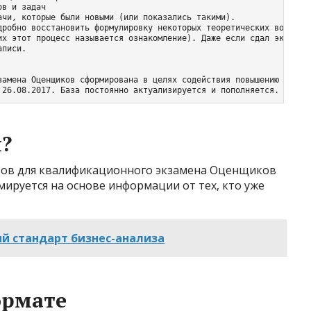
в и задач

чи, которые были новыми (или показались такими).

дробно восстановить формулировку некоторых теоретических вопросо
их этот процесс называется ознакомление). Даже если сдал экзамен
писи.

замена Оценщиков сформирована в целях содействия повышению качест
 26.08.2017. База постоянно актуализируется и пополняется.
?
тов для квалификационного экзамена Оценщиков
мируется на основе информации от тех, кто уже
й стандарт бизнес-анализа
ормате