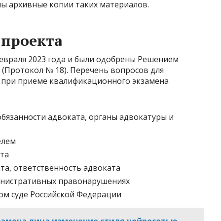
ны архивные копии таких материалов.
 проекта
февраля 2023 года и были одобрены Решением
 (Протокол № 18). Перечень вопросов для
 при приеме квалификационного экзамена
обязанности адвоката, органы адвокатуры и
елем
та
та, ответственность адвоката
инистративных правонарушениях
ом суде Российской Федерации
замена лица изменение стиля нейросетью