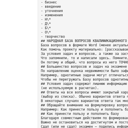
- бизнес

- введение

- уточнения

- изменения

- Н\*

- Д\*

- Б\*

- О\*

- творчество

## НАРОДНАЯ БАЗА ВОПРОСОВ КВАЛИФИКАЦИОННОГО 
База вопросов в формате Word (менее актуальн
Как помочь проекту материально: [рассказывае
За условия задач и вопросов, а также за засч
Что запомнили, то и написали здесь. Помните
Он потому и общий, что вопросы из него ТОЧНО
## Большинство вопросов и задач на экзамене 
По направлению оценка недвижимости было зафи
Например, однотипные задачи могут отличаться
Чтобы не перегружать Базу вопросов однотипны
## Условия задач содержат лишнюю информацию

(не используемую в расчетах).

## Ответы на все вопросы имеют закрытый хара
(выбор из списка). Обычно вариантов ответа 
В некоторых случаях вариантов ответа так мн
## Обращайте внимание на формулировку вопрос
Например: Как принести пользу и пополнить ба
## Как принести пользу и пополнить базу

Благодаря совместным действиям по формирова
Важно не остановиться на достигнутом и пост
Сдал (или не сдал) экзамен – поделись информ