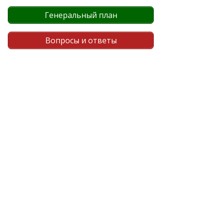
Генеральный план
Вопросы и ответы
атает данных.

онца.

стало реально.

ровки.
